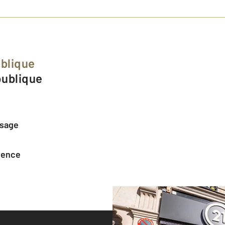
blique
publique
ssage
agence