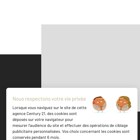
Parlons de vous, parlons biens
500 m
©
Mappy
Votre agence est notée