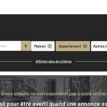
€
Maison
Appartement
Autres 
Afficher plus de critères
s biens actuels ne correspondent pas à votre reche