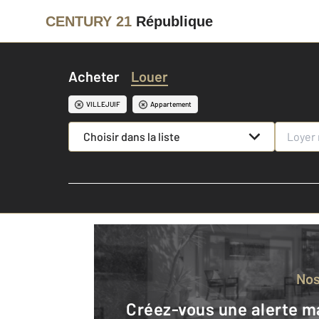
CENTURY 21
République
Acheter
Louer
VILLEJUIF
Appartement
Choisir dans la liste
No
Créez-vous une alerte mail pour être averti quand une annonce est en ligne et consultez la