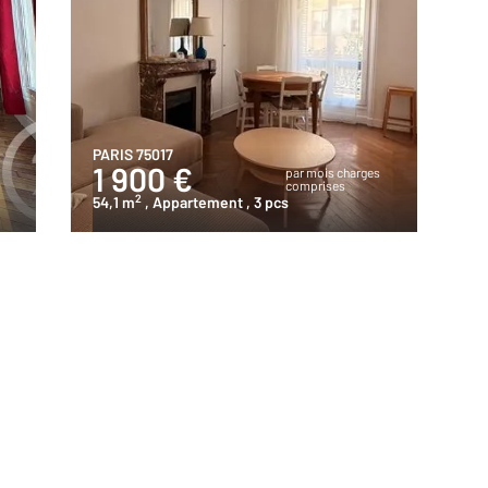
PARIS 75017
1 900 €
s
par mois charges
comprises
2
54,1 m
, Appartement
, 3 pcs