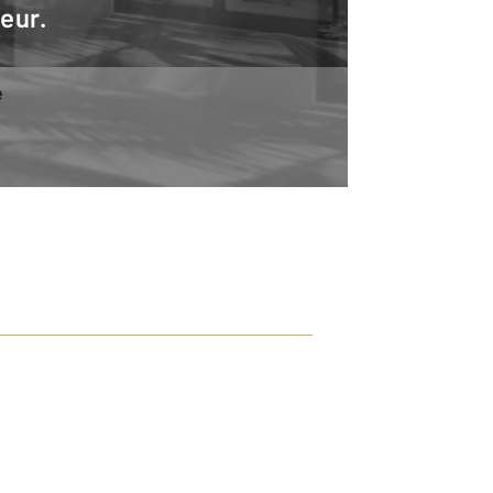
teur.
e