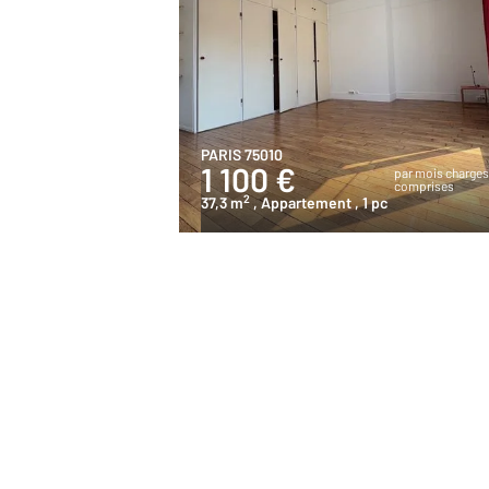
PARIS 75010
1 100 €
par mois charge
comprises
2
37,3 m
, Appartement
, 1 pc