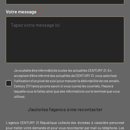
Votre message
*
Je souhaite être informé(e) de toutes les actualités CENTURY 21. En
acceptant d'être informé des actualités de CENTURY 21, vous autorisez
l'utilisation d'un pixel de suivi pour mesurer la délivrabilité de ces emails.
Century 21 France pourra savoir si vous ouvrez les courriels, l'heure à
laquelle vous le faites ainsi que des informations sur le terminal que vous
utilisez.
J'autorise l'agence à me recontacter
L'agence
CENTURY 21 République
collecte des données à caractère personnel
pour traiter votre demande et pour vous recontacter par mail ou téléphone
.
Les