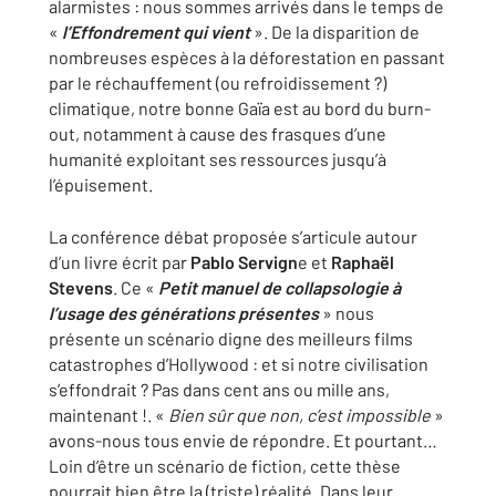
alarmistes : nous sommes arrivés dans le temps de
«
l’Effondrement qui
vient
». De la disparition de
nombreuses espèces à la déforestation en passant
par le réchauffement (ou refroidissement ?)
climatique, notre bonne Gaïa est au bord du burn-
out, notamment à cause des frasques d’une
humanité exploitant ses ressources jusqu’à
l’épuisement.
La conférence débat proposée s’articule autour
d’un livre écrit par
Pablo Servign
e et
Raphaël
Stevens
. Ce «
Petit manuel de collapsologie à
l’usage des générations présentes
» nous
présente un scénario digne des meilleurs films
catastrophes d’Hollywood : et si notre civilisation
s’effondrait ? Pas dans cent ans ou mille ans,
maintenant !. «
Bien sûr que non, c’est impossible
»
avons-nous tous envie de répondre. Et pourtant…
Loin d’être un scénario de fiction, cette thèse
pourrait bien être la (triste) réalité. Dans leur