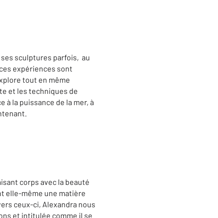
 ses sculptures parfois, au
s ces expériences sont
explore tout en même
ste et les techniques de
e à la puissance de la mer, à
intenant.
aisant corps avec la beauté
ent elle-même une matière
avers ceux-ci, Alexandra nous
ns et intitulée comme il se