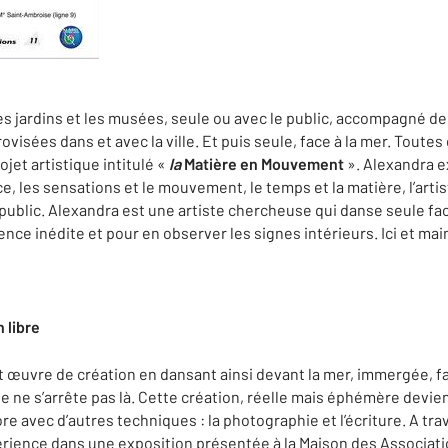
les jardins et les musées, seule ou avec le public, accompagné de
isées dans et avec la ville. Et puis seule, face à la mer. Toute
jet artistique intitulé «
la
Matière en Mouvement
». Alexandra 
ce, les sensations et le mouvement, le temps et la matière, l’arti
e public. Alexandra est une artiste chercheuse qui danse seule fac
ience inédite et pour en observer les signes intérieurs. Ici et ma
 libre
it œuvre de création en dansant ainsi devant la mer, immergée, f
ge ne s’arrête pas là. Cette création, réelle mais éphémère devi
e avec d’autres techniques : la photographie et l’écriture. A tr
ience dans une exposition présentée à la Maison des Associatio