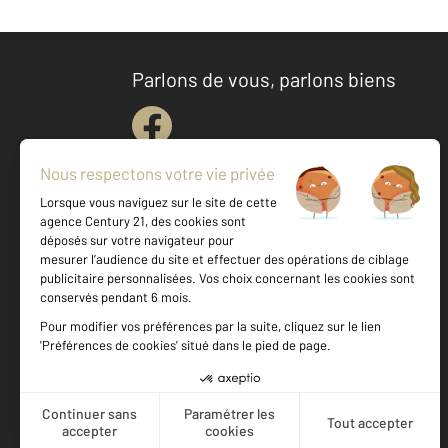
Parlons de vous, parlons biens
Votre agence est notée
Achat
Location
Vente
Gestion
9,1
/
10
8,9/10