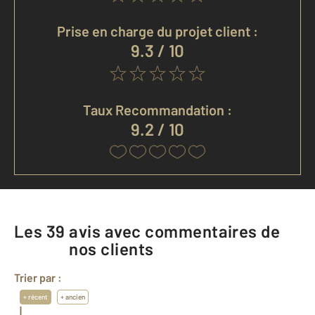
Prise en charge du projet client :
9.3 / 10
Taux Recommandation :
9.2 / 10
Les
39
avis avec commentaires de
nos clients
Trier par :
+ récent
+ ancien
|