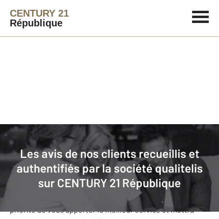
CENTURY 21
République
Agence immobilière
Avis de nos clients
Les avis de nos clients recueillis et
CENTURY 21 République
: nos clients
authentifiés par la société qualitelis
donnent leurs avis
sur
CENTURY 21 République
Notre agence CENTURY 21 République s’est fixée comme
priorité de vous apporter le meilleur service et mettra