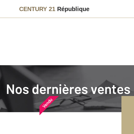
CENTURY 21
République
Agence immobilière
Vendre
Nos dernières ventes
Nos dernières ventes
Nos derniers biens vendu
Vendu