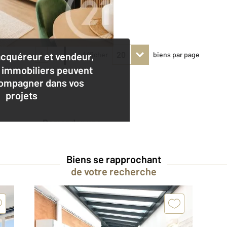
1
acquéreur et vendeur,
Afficher
biens par page
 immobiliers peuvent
ompagner dans vos
projets
Demander une
estimation
Biens se rapprochant
de votre recherche