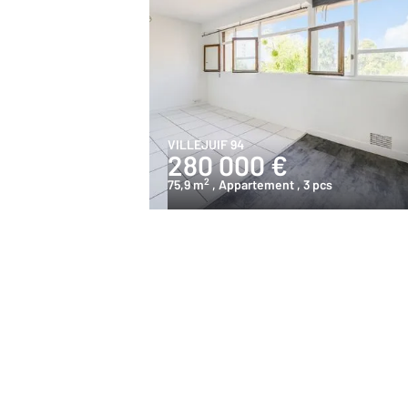
VILLEJUIF 94
280 000 €
2
75,9 m
, Appartement
, 3 pcs