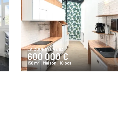
LA COURNEUVE 93
600 000 €
2
158 m
, Maison
, 10 pcs