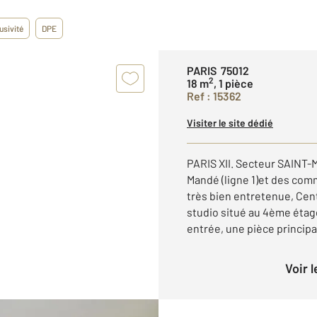
usivité
DPE
PARIS 75012
2
18 m
, 1 pièce
Ref : 15362
Visiter le site dédié
PARIS XII. Secteur SAINT-
Mandé (ligne 1)et des com
très bien entretenue, Cen
studio situé au 4ème éta
entrée, une pièce principal
Voir 