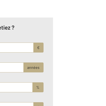
tiez ?
€
années
%