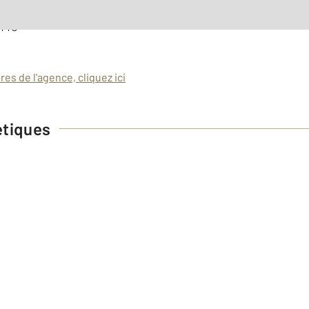
e à régularisation annuelle
 TTC
es de l'agence, cliquez ici
étiques