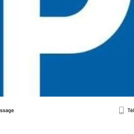
essage
T