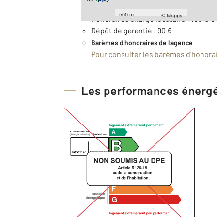
Provision pour charges : 10 €, soumis
500 m
©
Mappy
Honoraires charge locataire : 100 € €
Dépôt de garantie : 90 €
Barèmes d'honoraires de l'agence
Pour consulter les barèmes d'honorair
Les performances énerg