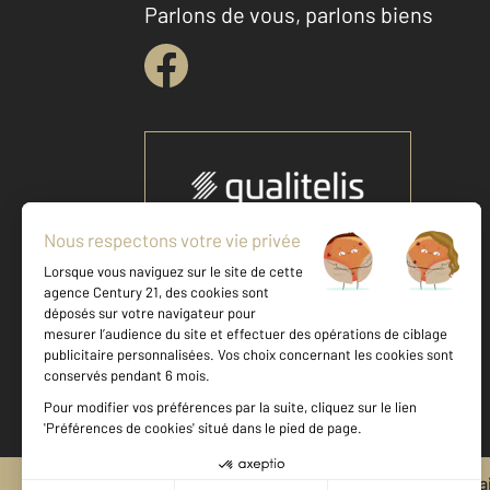
Parlons de vous, parlons biens
Votre agence est notée
Achat
Location
Vente
Gestion
9,1
/
10
8,9/10
Mentions légales & CGU et Barèmes d'honora