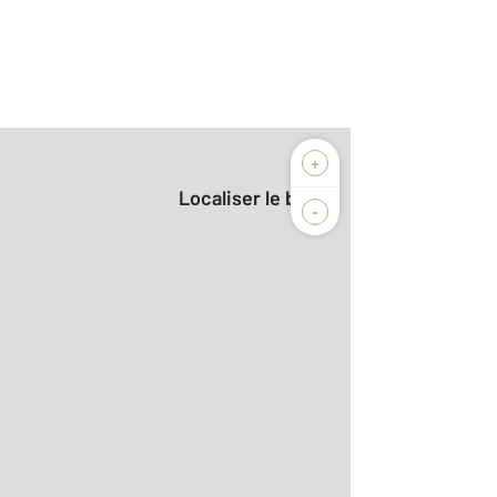
+
Localiser le bien
-