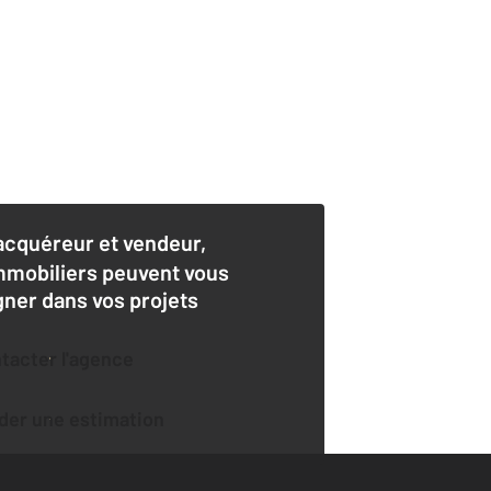
acquéreur et vendeur,
mmobiliers peuvent vous
er dans vos projets
ntacter l'agence
der une estimation