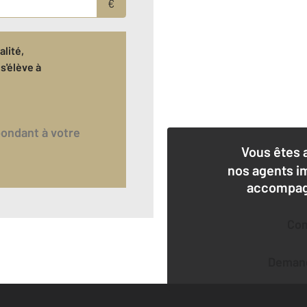
€
lité,
s'élève à
Vous êtes 
nos agents i
accompagn
Co
Deman