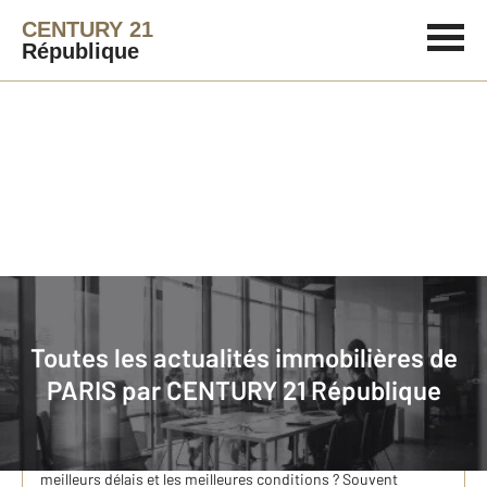
CENTURY 21
République
Immobilier
Actualités immobilières à PARIS
Toutes les actualités immobilières de
Louer et Faire gérer un appartement à Paris 11eme
PARIS par
CENTURY 21 République
arrondissement
Louer et Faire Gérer un appartement à Paris 11e Vous êtes
bailleur et vous souhaitez trouver un locataire dans les
meilleurs délais et les meilleures conditions ? Souvent